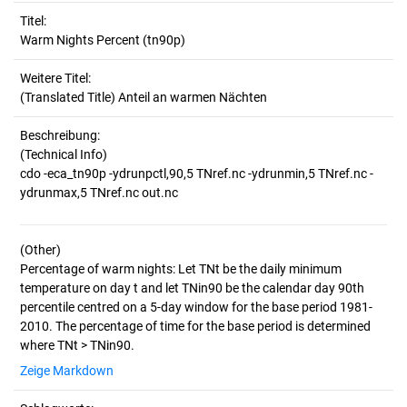
Titel:
Warm Nights Percent (tn90p)
Weitere Titel:
(Translated Title) Anteil an warmen Nächten
Beschreibung:
(Technical Info)
cdo -eca_tn90p -ydrunpctl,90,5 TNref.nc -ydrunmin,5 TNref.nc -
(Other)
Percentage of warm nights: Let TNt be the daily minimum
temperature on day t and let TNin90 be the calendar day 90th
percentile centred on a 5-day window for the base period 1981-
2010. The percentage of time for the base period is determined
Zeige Markdown