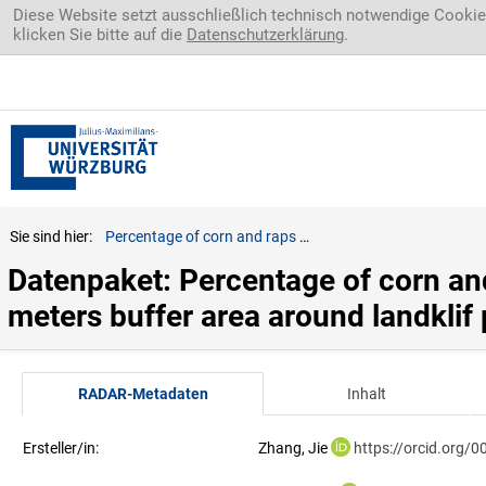
Direkt zum Inhalt
Diese Website setzt ausschließlich technisch notwendige Cookie
klicken Sie bitte auf die
Datenschutzerklärung
.
Sie sind hier:
Percentage of corn and raps from Invekos 2018 for 100 - 5000 meters buffer area around landklif plots
Datenpaket: Percentage of corn and
meters buffer area around landklif 
RADAR-Metadaten
Inhalt
Ersteller/in:
Zhang, Jie
https://orcid.org/