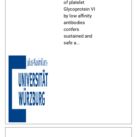
of platelet
Glycoprotein VI
by low affinity
antibodies
confers
sustained and
safe a
...