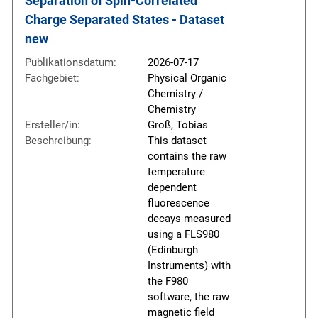
Separation of Spin-Correlated 
Charge Separated States - Dataset 
new
Publikationsdatum:
2026-07-17
Fachgebiet:
Physical Organic
Chemistry /
Chemistry
Ersteller/in:
Groß, Tobias
Beschreibung:
This dataset
contains the raw
temperature
dependent
fluorescence
decays measured
using a FLS980
(Edinburgh
Instruments) with
the F980
software, the raw
magnetic field