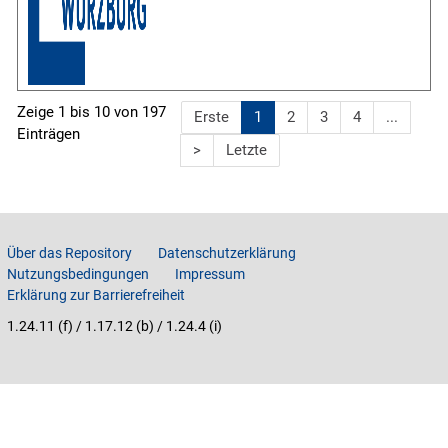
Zeige 1 bis 10 von 197
Gehe
Erste
1
2
3
4
...
Einträgen
zur
Gehe
Gehe
>
Letzte
ersten
zu
zur
Seite
nächster
letzten
Seite
Seite
Über das Repository
Datenschutzerklärung
Nutzungsbedingungen
Impressum
Erklärung zur Barrierefreiheit
1.24.11 (f) / 1.17.12 (b) / 1.24.4 (i)