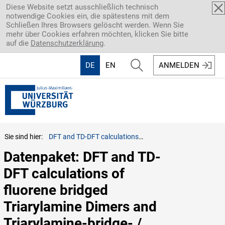
Direkt zum Inhalt
Diese Website setzt ausschließlich technisch
notwendige Cookies ein, die spätestens mit dem
Schließen Ihres Browsers gelöscht werden. Wenn Sie
mehr über Cookies erfahren möchten, klicken Sie bitte
auf die
Datenschutzerklärung
.
DE
EN
ANMELDEN
Sie sind hier:
DFT and TD-DFT calculations of fluorene bridged Triarylamine Dimers and Triarylamine-bridge- / Triarylamine-fragments
Datenpaket: DFT and TD-
DFT calculations of 
fluorene bridged 
Triarylamine Dimers and 
Triarylamine-bridge- / 