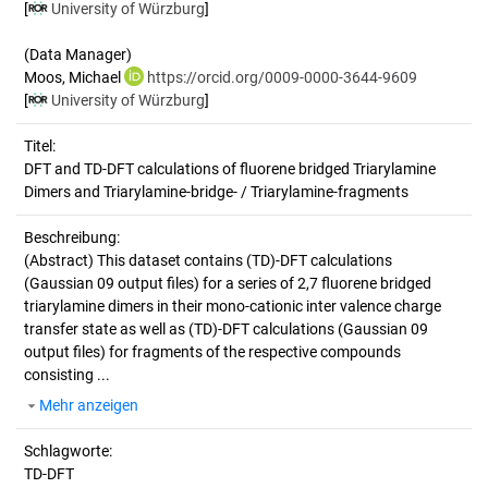
[
University of Würzburg
]
(Data Manager)
Moos, Michael
https://orcid.org/0009-0000-3644-9609
[
University of Würzburg
]
Titel:
DFT and TD-DFT calculations of fluorene bridged Triarylamine 
Dimers and Triarylamine-bridge- / Triarylamine-fragments
Beschreibung:
(Abstract)
This dataset contains (TD)-DFT calculations
(Gaussian 09 output files) for a series of 2,7 fluorene bridged
triarylamine dimers in their mono-cationic inter valence charge
transfer state as well as (TD)-DFT calculations (Gaussian 09
output files) for fragments of the respective compounds
consisting ...
Mehr anzeigen
Schlagworte:
TD-DFT