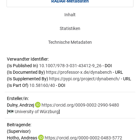
RADAR-Metadaten
Inhalt
Statistiken
Technische Metadaten
Verwandter Identifier:
(Is Published In)
10.1007/978-3-031-43412-9_26
- DOI
(Is Documented By)
https://professor-x.de/dynabench
- URL
(Is Supplemented By)
https://pypi.org/project/dynabench/
- URL
(Is Part Of)
10.58160/40
- DOI
Ersteller/in:
Dulny, Andrzej
https://orcid.org/0009-0002-2990-9480
[
University of Würzburg
]
Beitragende:
(Supervisor)
Hotho, Andreas
https://orcid.org/0000-0002-0483-5772