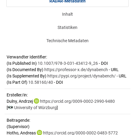
RADAR-Metadaten
Inhalt
Statistiken
Technische Metadaten
Verwandter Identifier:
(Is Published In)
10.1007/978-3-031-43412-9_26
- DOI
(Is Documented By)
https://professor-x.de/dynabench
- URL
(Is Supplemented By)
https://pypi.org/project/dynabench/
- URL
(Is Part Of)
10.58160/40
- DOI
Ersteller/in:
Dulny, Andrzej
https://orcid.org/0009-0002-2990-9480
[
University of Würzburg
]
Beitragende:
(Supervisor)
Hotho, Andreas
https://orcid.org/0000-0002-0483-5772