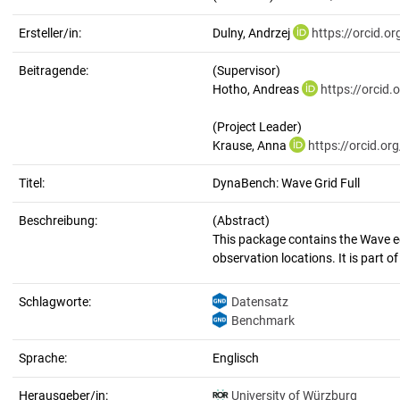
Ersteller/in:
Dulny, Andrzej
https://orcid.
Beitragende:
(Supervisor)
Hotho, Andreas
https://orcid
(Project Leader)
Krause, Anna
https://orcid.o
Titel:
DynaBench: Wave Grid Full
Beschreibung:
(Abstract)
This package contains the Wave equ
Schlagworte:
Datensatz
Benchmark
Sprache:
Englisch
Herausgeber/in:
University of Würzburg