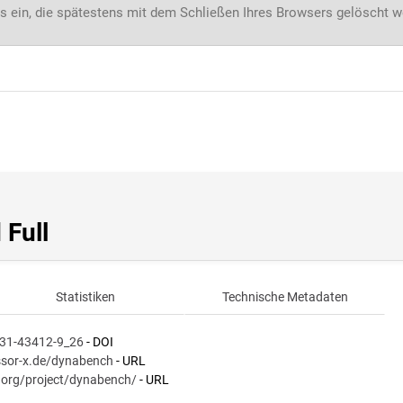
s ein, die spätestens mit dem Schließen Ihres Browsers gelöscht 
 Full
Statistiken
Technische Metadaten
031-43412-9_26
- DOI
essor-x.de/dynabench
- URL
i.org/project/dynabench/
- URL