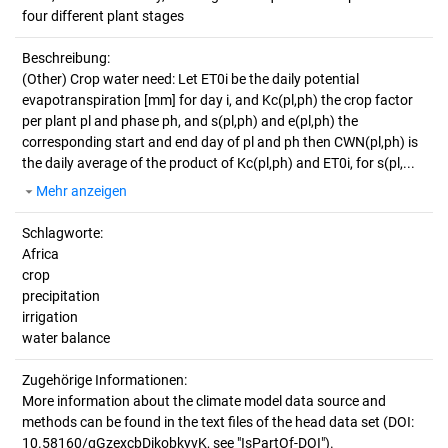
four different plant stages
Beschreibung:
(Other)
Crop water need: Let ET0i be the daily potential
evapotranspiration [mm] for day i, and Kc(pl,ph) the crop factor
per plant pl and phase ph, and s(pl,ph) and e(pl,ph) the
corresponding start and end day of pl and ph then CWN(pl,ph) is
the daily average of the product of Kc(pl,ph) and ET0i, for s(pl,...
Mehr anzeigen
Schlagworte:
Africa
crop
precipitation
irrigation
water balance
Zugehörige Informationen:
More information about the climate model data source and
methods can be found in the text files of the head data set (DOI:
10.58160/gGzexcbDikobkyvK, see "IsPartOf-DOI").