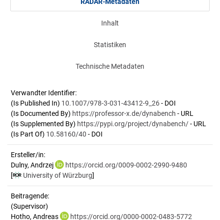
RADAR-Metadaten
Inhalt
Statistiken
Technische Metadaten
Verwandter Identifier:
(Is Published In)
10.1007/978-3-031-43412-9_26
- DOI
(Is Documented By)
https://professor-x.de/dynabench
- URL
(Is Supplemented By)
https://pypi.org/project/dynabench/
- URL
(Is Part Of)
10.58160/40
- DOI
Ersteller/in:
Dulny, Andrzej
https://orcid.org/0009-0002-2990-9480
[
University of Würzburg
]
Beitragende:
(Supervisor)
Hotho, Andreas
https://orcid.org/0000-0002-0483-5772